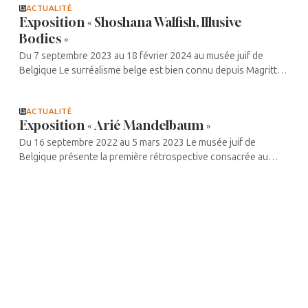
ACTUALITÉ
Exposition « Shoshana Walfish, Illusive
Bodies »
Du 7 septembre 2023 au 18 février 2024 au musée juif de
Belgique Le surréalisme belge est bien connu depuis Magritte.
Shoshana Walfish s’incrit dans cette tradition lorsqu’elle
revisite dans son ...
ACTUALITÉ
Exposition « Arié Mandelbaum »
Du 16 septembre 2022 au 5 mars 2023 Le musée juif de
Belgique présente la première rétrospective consacrée au
peintre bruxellois. Certes, Arié Mandelbaum a été exposé en
Belgique et à ...