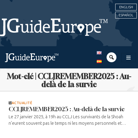
ENGLISH
ESPAÑOL
Mot-clé | CCLJREMEMBER2025 : Au-
delà de la survie
ACTUALITÉ
CCLJREMEMBER2025 : Au-delà de la survie
Le 27 janvier 2025, à 19h au CCLJ Les survivants de la Shoah
n’eurent souvent pas le temps ni les moyens personnels et
psychologiques de se confronter à l’immense horreur qu’eux
et leurs proches ...