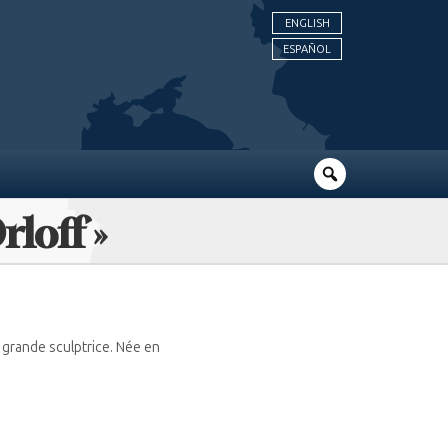
ENGLISH
ESPAÑOL
loff »
grande sculptrice. Née en