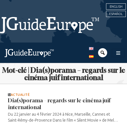
ENGLISH
ESPAÑOL
Mot-clé | Dia(s)porama – regards sur le
cinéma juif international
ACTUALITÉ
Dia(s)porama – regards sur le cinéma juif
international
Du 22 janvier au 4 février 2024 à Nice, Marseille, Cannes et
Saint-Rémy-de-Provence Dans le film « Silent Movie » de Mel
Brooks, qui comme son nom l’indique est muet, Marcel