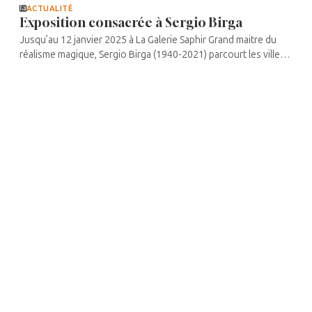
ACTUALITÉ
Exposition consacrée à Sergio Birga
Jusqu’au 12 janvier 2025 à La Galerie Saphir Grand maitre du
réalisme magique, Sergio Birga (1940-2021) parcourt les villes à
la vitesse d’un soleil rouge se levant la nuit au-dessus d’une
ville ...