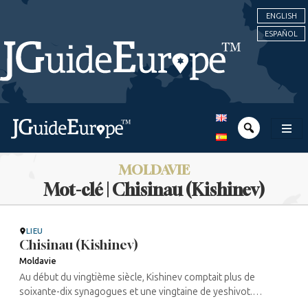
ENGLISH
ESPAÑOL
MOLDAVIE
Mot-clé | Chisinau (Kishinev)
LIEU
Chisinau (Kishinev)
Moldavie
Au début du vingtième siècle, Kishinev comptait plus de
soixante-dix synagogues et une vingtaine de yeshivot.
Contrairement à de nombreuses autres villes de l’Empire russe,