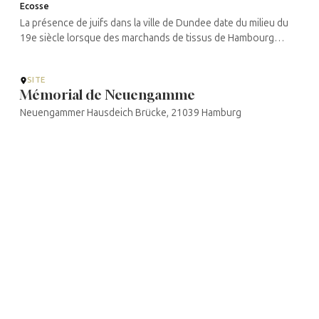
Ecosse
La présence de juifs dans la ville de Dundee date du milieu du
19e siècle lorsque des marchands de tissus de Hambourg
vinrent réaliser quelques emplettes dans la ville. Certains s’y
installèrent ...
SITE
Mémorial de Neuengamme
Neuengammer Hausdeich Brücke, 21039 Hamburg