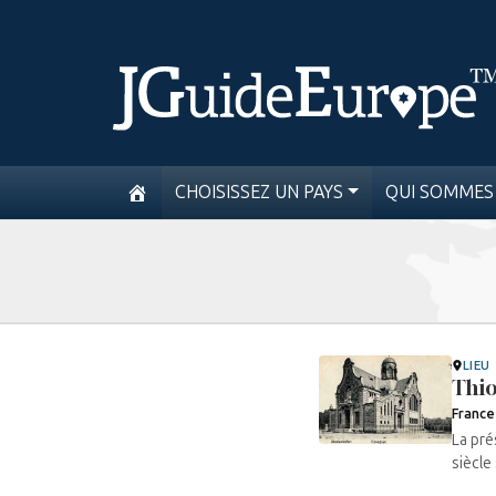
CHOISISSEZ UN PAYS
QUI SOMMES
LIEU
Thio
France
La pré
siècle 