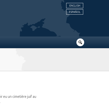
ENGLISH
ESPAÑOL
r eu un cimetière juif au
.