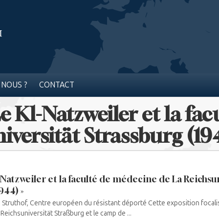
 NOUS ?
CONTACT
Le Kl-Natzweiler et la f
iversität Strassburg (194
-Natzweiler et la faculté de médecine de La Reichsu
944) »
Struthof, Centre européen du résistant déporté Cette exposition focalise
Reichsuniversität Straßburg et le camp de ...