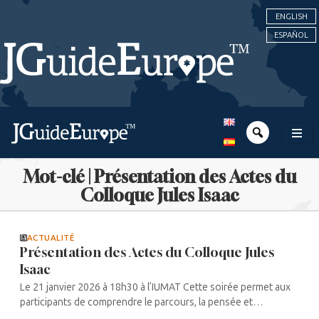
ENGLISH
ESPAÑOL
Mot-clé | Présentation des Actes du
Colloque Jules Isaac
ACTUALITÉ
Présentation des Actes du Colloque Jules
Isaac
Le 21 janvier 2026 à 18h30 à l’IUMAT Cette soirée permet aux
participants de comprendre le parcours, la pensée et
l’influence de ce grand intellectuel et fondateur de l’Amitié ...