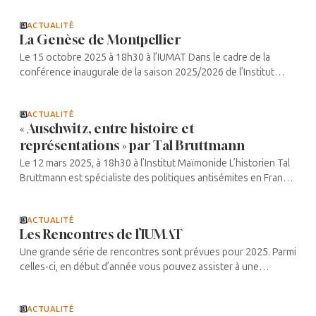
ACTUALITÉ
La Genèse de Montpellier
Le 15 octobre 2025 à 18h30 à l’IUMAT Dans le cadre de la
conférence inaugurale de la saison 2025/2026 de l’Institut
Universitaire Maïmonide-Averroès-Thomas d’Aquin, les ...
ACTUALITÉ
« Auschwitz, entre histoire et
représentations » par Tal Bruttmann
Le 12 mars 2025, à 18h30 à l’Institut Maïmonide L’historien Tal
Bruttmann est spécialiste des politiques antisémites en France
pendant la Seconde Guerre mondiale et sur la « solution finale
...
ACTUALITÉ
Les Rencontres de l’IUMAT
Une grande série de rencontres sont prévues pour 2025. Parmi
celles-ci, en début d’année vous pouvez assister à une
conférence sur le thème « La Révolution française et les droits
de l’homme » ...
ACTUALITÉ