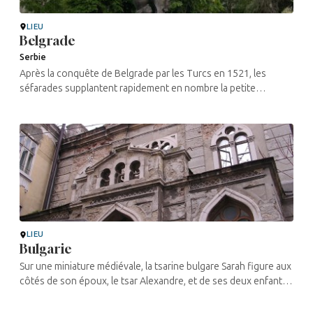
LIEU
Belgrade
Serbie
Après la conquête de Belgrade par les Turcs en 1521, les
séfarades supplantent rapidement en nombre la petite
communauté d’ashkénazes arrivés avant eux, de Hongrie en
particulier. Sujets ...
LIEU
Bulgarie
Sur une miniature médiévale, la tsarine bulgare Sarah figure aux
côtés de son époux, le tsar Alexandre, et de ses deux enfants,
Shishman et Tamara. Reine juive, Sarah de Trnovo doit se faire
...