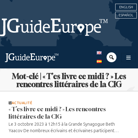
ENGLISH
ESPAÑOL
Mot-clé | « T’es livre ce midi ? » Les
rencontres littéraires de la CIG
ACTUALITÉ
« T’es livre ce midi ? » Les rencontres
littéraires de la CIG
Le 3 octobre 2023 à 12h15 à la Grande Synagogue Beth
Yaacov De nombreux écrivains et écrivaines participent
régulièrement à ces rendez-vous organisés par la