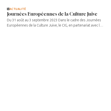
Communauté. En évoquant leur actualité ...
ACTUALITÉ
Journées Européennes de la Culture Juive
Du 31 août au 3 septembre 2023 Dans le cadre des Journées
Européennes de la Culture Juive, le CIG, en partenariat avec le
GIL, la loge Henry-Dunant du B’nai B’rith et l’association du
Patrimoine ...