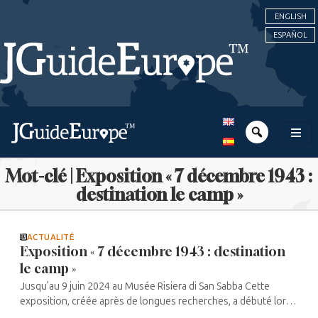
ENGLISH
ESPAÑOL
Mot-clé | Exposition « 7 décembre 1943 :
destination le camp »
ACTUALITÉ
Exposition « 7 décembre 1943 : destination
le camp »
Jusqu’au 9 juin 2024 au Musée Risiera di San Sabba Cette
exposition, créée après de longues recherches, a débuté lors
du 80e anniversaire des premiers convois partis de Trieste. Elle