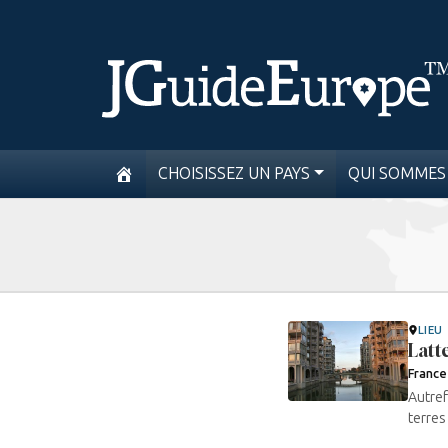
CHOISISSEZ UN PAYS
QUI SOMMES
LIEU
Latt
France
Autref
terres