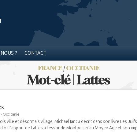
 NOUS ?
CONTACT
FRANCE
/
OCCITANIE
Mot-clé | Lattes
es
›
Occitanie
ois ville et désormais village, Michaël Iancu décrit dans son livre Les Juif
 d’oc l’apport de Lattes à l’essor de Montpellier au Moyen Age et son imp