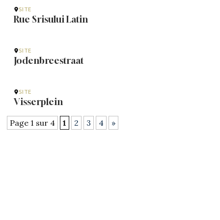
SITE
Rue Srisului Latin
SITE
Jodenbreestraat
SITE
Visserplein
Page 1 sur 4
1
2
3
4
»