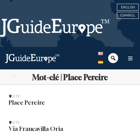
ENGLISH
ESPAÑOL
Mot-clé | Place Pereire
SITE
Place Pereire
SITE
Via Francavilla Oria