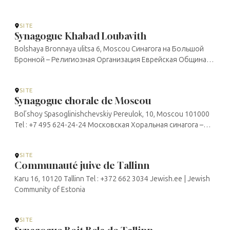
SITE
Synagogue Khabad Loubavith
Bolshaya Bronnaya ulitsa 6, Moscou Синагога на Большой
Бронной – Религиозная Организация Еврейская Община
Любавических Хасидов «Агудас Хасидей ХаБаД»
SITE
Synagogue chorale de Moscou
Bol’shoy Spasoglinishchevskiy Pereulok, 10, Moscou 101000
Tel : +7 495 624-24-24 Московская Хоральная синагога –
Добро пожаловать в главную синагогу страны
SITE
Communauté juive de Tallinn
Karu 16, 10120 Tallinn Tel : +372 662 3034 Jewish.ee | Jewish
Community of Estonia
SITE