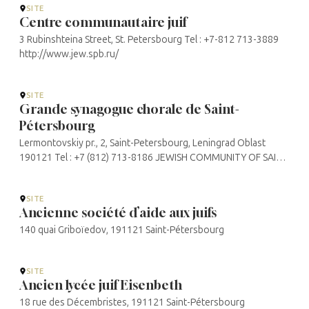
SITE
Centre communautaire juif
3 Rubinshteina Street, St. Petersbourg Tel : +7-812 713-3889
http://www.jew.spb.ru/
SITE
Grande synagogue chorale de Saint-
Pétersbourg
Lermontovskiy pr., 2, Saint-Petersbourg, Leningrad Oblast
190121 Tel : +7 (812) 713-8186 JEWISH COMMUNITY OF SAINT
PETERSBURG
SITE
Ancienne société d’aide aux juifs
140 quai Griboïedov, 191121 Saint-Pétersbourg
SITE
Ancien lycée juif Eisenbeth
18 rue des Décembristes, 191121 Saint-Pétersbourg