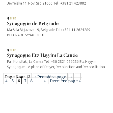
Jevrejska 11, Novi Sad 21000 Tel : +381 21 423882
SITE
Synagogue de Belgrade
Maršala Birjuzova 19, Belgrade Tel : +381 11 2624289
BELGRADE SYNAGOGUE
SITE
Synagogue Etz Hayyim La Canée
Par. Kondilaki, La Canea Tel : +30 2821 086286 Etz Hayyim
Synagogue – A place of Prayer, Recollection and Reconciliation
Page 6 sur 13
« Première page
«
…
4
5
6
7
8
…
»
Dernière page »