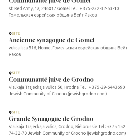
Communauté juive de Gomel
st. Red Army, 1a, 246017 Gomel Tel : + 375-232-32-53-10
Гомельская еврейская община Бейт Яаков
SITE
Ancienne synagogue de Gomel
vulica Ilica 516, Homiel Гомельская еврейская община Бейт
Яаков
SITE
Communauté juive de Grodno
Vialikaja Trajeckaja vulica 50, Hrodna Tel : + 375-29-6443690
Jewish Community of Grodno (jewishgrodno.com)
SITE
Grande Synagogue de Grodno
Vialikaja Trajeckaja vulica, Grodno, Biélorussie Tel : +375 152
74-32-70 Jewish Community of Grodno (jewishgrodno.com)