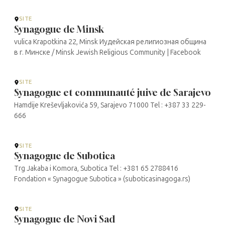
SITE
Synagogue de Minsk
vulica Krapotkina 22, Minsk Иудейская религиозная община
в г. Минске / Minsk Jewish Religious Community | Facebook
SITE
Synagogue et communauté juive de Sarajevo
Hamdije Kreševljakovića 59, Sarajevo 71000 Tel : +387 33 229-
666
SITE
Synagogue de Subotica
Trg Jakaba i Komora, Subotica Tel : +381 65 2788416
Fondation « Synagogue Subotica » (suboticasinagoga.rs)
SITE
Synagogue de Novi Sad