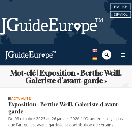
ENGLISH
ESPAÑOL
Mot-clé | Exposition « Berthe Weill.
Galeriste d’avant-garde »
ACTUALITÉ
Exposition « Berthe Weill. Galeriste d’avant-
garde »
Du 08 octobre 2025 au 26 janvier 2026 à l’Orangerie Il n’y a pas
que l’art qui est avant-gardiste, la contribution de certains
galeristes l’est tout autant. En particulier Berthe Weill, rare ...