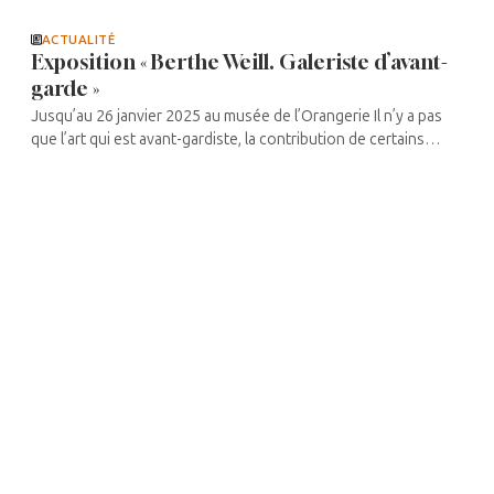
ACTUALITÉ
Exposition « Berthe Weill. Galeriste d’avant-
garde »
Jusqu’au 26 janvier 2025 au musée de l’Orangerie Il n’y a pas
que l’art qui est avant-gardiste, la contribution de certains
galeristes l’est tout autant. En particulier Berthe Weill, rare
femme ...