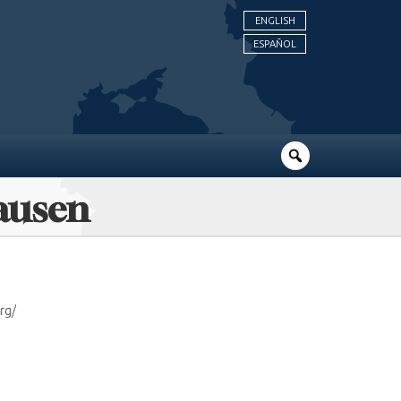
ENGLISH
ESPAÑOL
ausen
rg/