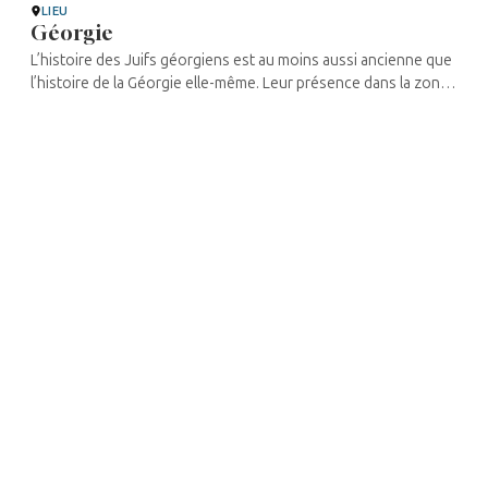
LIEU
Géorgie
L’histoire des Juifs géorgiens est au moins aussi ancienne que
l’histoire de la Géorgie elle-même. Leur présence dans la zone
fait écho à plusieurs récits bibliques. Selon le premier, les Juifs
...