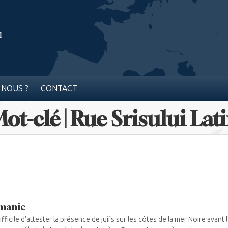
 NOUS ?
CONTACT
ot-clé | Rue Srisului Lat
manie
 difficile d'attester la présence de juifs sur les côtes de la mer Noire avant 