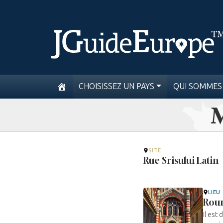
CHOISISSEZ UN PAYS
QUI SOMMES
M
SITE
Rue Srisului Latin
LIEU
Rou
Il est