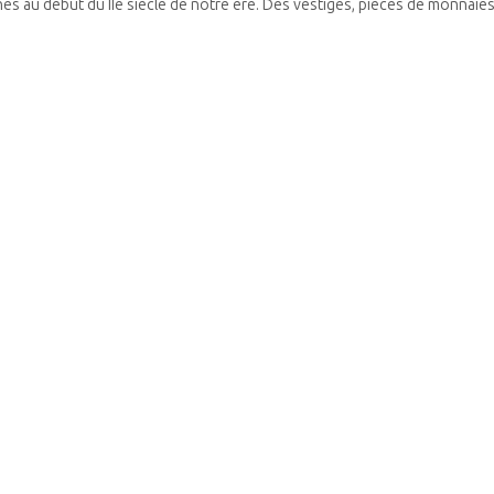
es au début du IIe siècle de notre ère. Des vestiges, pièces de monnaies e