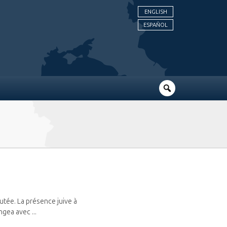
ENGLISH
ESPAÑOL
utée. La présence juive à
gea avec ...