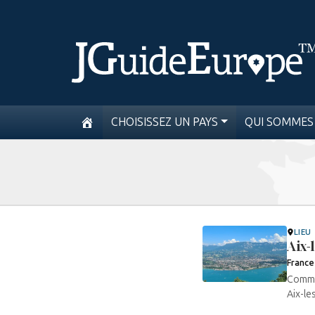
CHOISISSEZ UN PAYS
QUI SOMMES
LIEU
Aix-
France
Comme 
Aix-le