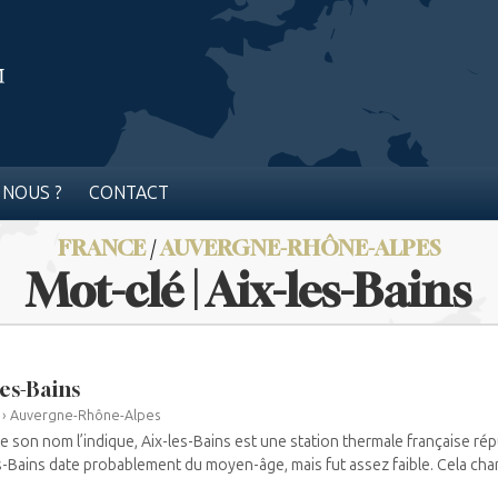
 NOUS ?
CONTACT
FRANCE
/
AUVERGNE-RHÔNE-ALPES
Mot-clé | Aix-les-Bains
les-Bains
›
Auvergne-Rhône-Alpes
son nom l’indique, Aix-les-Bains est une station thermale française rép
s-Bains date probablement du moyen-âge, mais fut assez faible. Cela chan