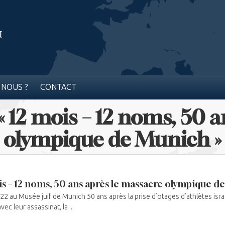
 NOUS ?
CONTACT
 12 mois – 12 noms, 50 a
olympique de Munich »
 – 12 noms, 50 ans après le massacre olympique de
 au Musée juif de Munich 50 ans après la prise d’otages d’athlètes israé
ec leur assassinat, la ...