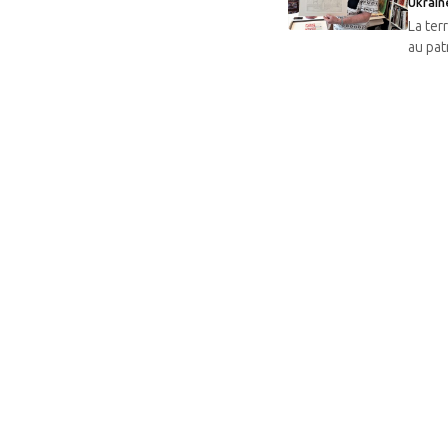
Ukrain
La ter
au pat