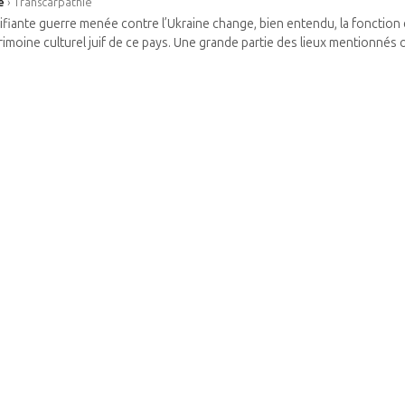
e
›
Transcarpathie
rifiante guerre menée contre l’Ukraine change, bien entendu, la fonctio
rimoine culturel juif de ce pays. Une grande partie des lieux mentionnés on