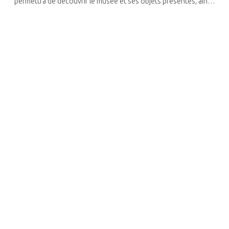
permettra de découvrir le musée et ses objets présentés, ainsi
que les expositions. Mais aussi l’ancien quartier juif avec ses
immeubles ...