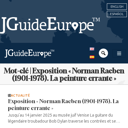
ENGLISH
ESPAÑOL
Mot-clé | Exposition « Norman Raeben
(1901-1978). La peinture errante »
ACTUALITÉ
Exposition « Norman Raeben (1901-1978). La
peinture errante »
Jusqu’au 14 janvier 2025 au musée juif Venise La guitare du
légendaire troubadour Bob Dylan traverse les contrées et ses
mots les époques. Grâce à ceux-ci, l’itinéraire artistique de son