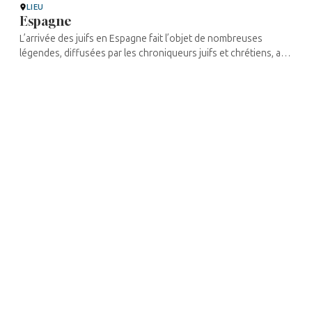
LIEU
Espagne
L’arrivée des juifs en Espagne fait l’objet de nombreuses
légendes, diffusées par les chroniqueurs juifs et chrétiens, au
XVIe siècle surtout. Pour les uns, ils seraient arrivés à l’époque
du roi ...