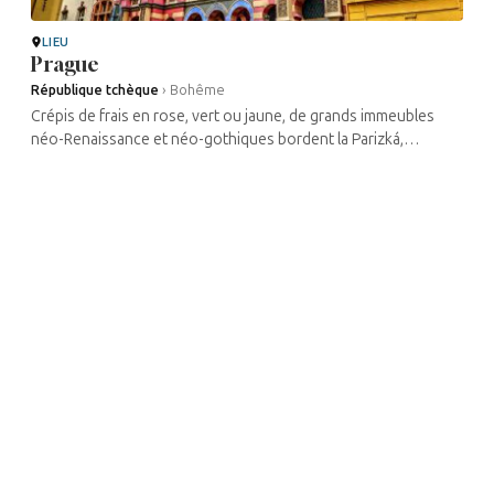
LIEU
Prague
République tchèque
›
Bohême
Crépis de frais en rose, vert ou jaune, de grands immeubles
néo-Renaissance et néo-gothiques bordent la Parizká,
l’avenue de Paris. Depuis la chute du Mur, d’élégantes
boutiques ...