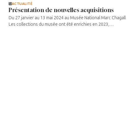
ACTUALITÉ
Présentation de nouvelles acquisitions
Du 27 janvier au 13 mai 2024 au Musée National Marc Chagall
Les collections du musée ont été enrichies en 2023,
notamment avec l’arrivée de quatre œuvres rares de l’artiste :
Le Cavalier ...