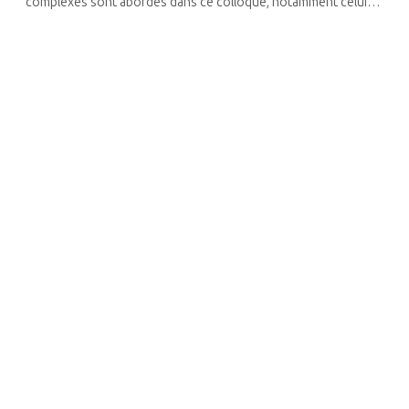
complexes sont abordés dans ce colloque, notamment celui
de l’origine du phénomène des Conversos (par Ricardo
Izquierdo Benito), le ...