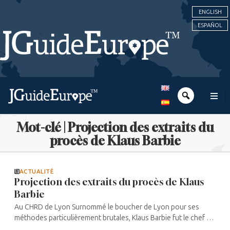
ENGLISH
ESPAÑOL
Mot-clé | Projection des extraits du
procès de Klaus Barbie
ACTUALITÉ
Projection des extraits du procès de Klaus
Barbie
Au CHRD de Lyon Surnommé le boucher de Lyon pour ses
méthodes particulièrement brutales, Klaus Barbie fut le chef de
la Gestapo de Lyon de 1943 à 1945, responsable de la traque