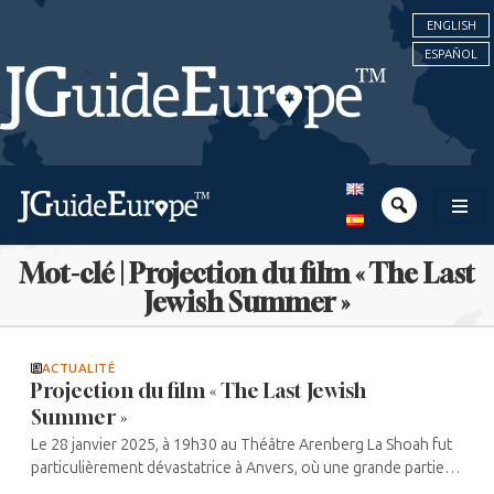
ENGLISH
ESPAÑOL
Mot-clé | Projection du film « The Last
Jewish Summer »
ACTUALITÉ
Projection du film « The Last Jewish
Summer »
Le 28 janvier 2025, à 19h30 au Théâtre Arenberg La Shoah fut
particulièrement dévastatrice à Anvers, où une grande partie
des autorités locales furent zélées. Ainsi, durant l’été 1942, les