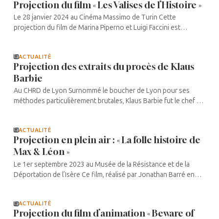
Projection du film « Les Valises de l’Histoire »
Le 28 janvier 2024 au Cinéma Massimo de Turin Cette
projection du film de Marina Piperno et Luigi Faccini est
organisée à l’occasion de la Journée internationale de la
mémoire des victimes de la ...
ACTUALITÉ
Projection des extraits du procès de Klaus
Barbie
Au CHRD de Lyon Surnommé le boucher de Lyon pour ses
méthodes particulièrement brutales, Klaus Barbie fut le chef de
la Gestapo de Lyon de 1943 à 1945, responsable de la traque
des Résistants, ...
ACTUALITÉ
Projection en plein air : « La folle histoire de
Max & Léon »
Le 1er septembre 2023 au Musée de la Résistance et de la
Déportation de l’Isère Ce film, réalisé par Jonathan Barré en
2016, présente les aventures de Max et Léon, deux amis
d’enfance, ...
ACTUALITÉ
Projection du film d’animation « Beware of