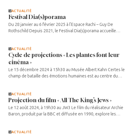
...
ACTUALITÉ
Festival Dia(s)porama
Du 28 janvier au 6 février 2025 à l’Espace Rachi – Guy De
Rothschild Depuis 2021, le Festival Dia(s)porama accueille
classiques et pépites inédites du cinéma juif. Créé par le Centre
d’Art ...
ACTUALITÉ
Cycle de projections « Les plantes font leur
cinéma »
Le 15 décembre 2024 à 15h30 au Musée Albert Kahn Certes le
champ de bataille des émotions humaines est au centre du
cinéma depuis sa création et au cœur de ses plus grandes
œuvres. De même pour ...
ACTUALITÉ
Projection du film « All The King’s Jews »
Le 12 août 2024, à 19h30 au JW3 Le film du réalisateur Archie
Baron, produit par la BBC et diffusée en 1990, explore les
événements ayant conduit à la décision d’expulser les juifs
d’Angleterre ...
ACTUALITÉ