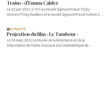
Trains » d’Emma Calder
Le 22 juin 2023, à 19 h au Musée Sigmund Freud Tricky
Women/Tricky Realities et le musée Sigmund Freud invitent à
deux soirées de cinéma consacrées au film d’animation et à la
psychanalyse. ...
ACTUALITÉ
Projection du film « Le Tambour »
Le 30 mars 2023 Le Musée de la Résistance et de la
Déportation de l’Isère s’associe à la Cinémathèque de
Grenoble pour présenter le film classique de Volker
Schlöndorff (1979) basé ...