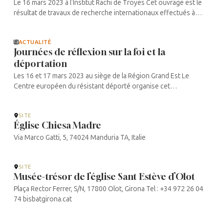
Le 16 mars 2023 à l’Institut Rachi de Troyes Cet ouvrage est le
résultat de travaux de recherche internationaux effectués à
Troyes en 2019. Il a été conçu dans le cadre d’un partenariat
entre ...
ACTUALITÉ
Journées de réflexion sur la foi et la
déportation
Les 16 et 17 mars 2023 au siège de la Région Grand Est Le
Centre européen du résistant déporté organise cet
événement qui réunit une dizaine d’intervenants et interroge
les relations sous-tendues ...
SITE
Église Chiesa Madre
Via Marco Gatti, 5, 74024 Manduria TA, Italie
SITE
Musée-trésor de l’église Sant Estève d’Olot
Plaça Rector Ferrer, S/N, 17800 Olot, Girona Tel : +34 972 26 04
74 bisbatgirona.cat