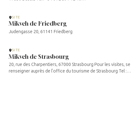
https://en.turismegarrotxa.com/companies/tourist-
offices/besalu/besalu-tourist-office/
SITE
Mikveh de Friedberg
Judengasse 20, 61141 Friedberg
SITE
Mikveh de Strasbourg
20, rue des Charpentiers, 67000 Strasbourg Pour les visites, se
renseigner auprès de l’office du tourisme de Strasbourg Tel :
+33 (0)3 88 52 28 28