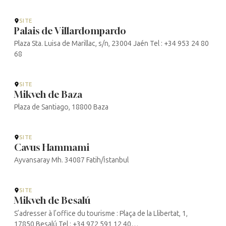
Virgen (catedraldejaen.org)
SITE
Palais de Villardompardo
Plaza Sta. Luisa de Marillac, s/n, 23004 Jaén Tel : +34 953 24 80
68
SITE
Mikveh de Baza
Plaza de Santiago, 18800 Baza
SITE
Cavus Hammami
Ayvansaray Mh. 34087 Fatih/İstanbul
SITE
Mikveh de Besalú
S’adresser à l’office du tourisme : Plaça de la Llibertat, 1,
17850 Besalú Tel : +34 972 591 12 40