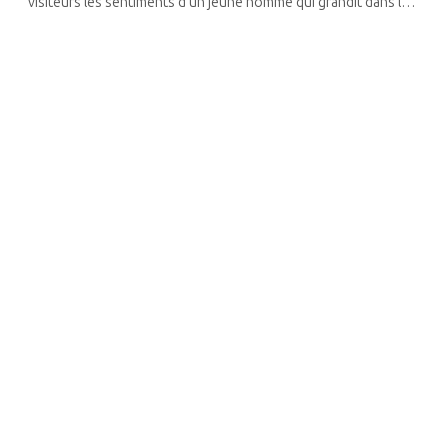
visiteurs les sentiments d’un jeune homme qui grandit dans le
shtetl d’Opatow à travers les œuvres qu’il créa dans sa vie
d’adulte. On y ...