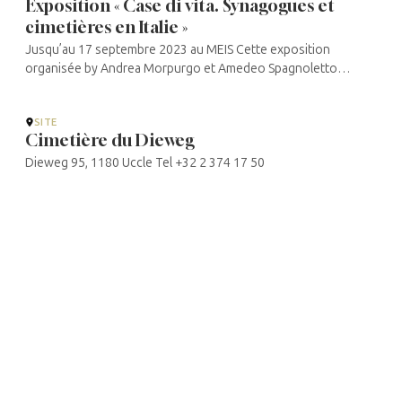
Exposition « Case di vita. Synagogues et
cimetières en Italie »
Jusqu’au 17 septembre 2023 au MEIS Cette exposition
organisée by Andrea Morpurgo et Amedeo Spagnoletto
présente les aspects architecturaux de ces lieux et leur rôle
dans la communauté juive, ...
SITE
Cimetière du Dieweg
Dieweg 95, 1180 Uccle Tel +32 2 374 17 50