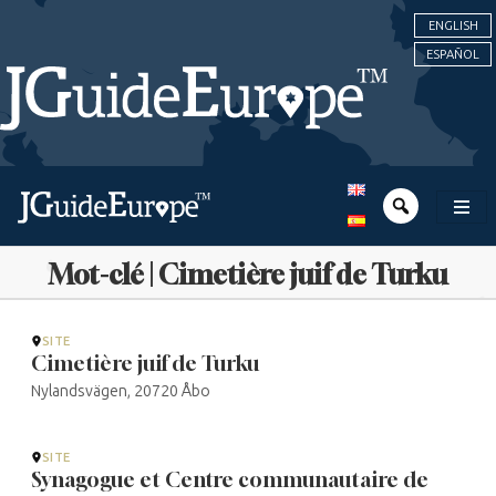
ENGLISH
ESPAÑOL
Mot-clé | Cimetière juif de Turku
SITE
Cimetière juif de Turku
Nylandsvägen, 20720 Åbo
SITE
Synagogue et Centre communautaire de