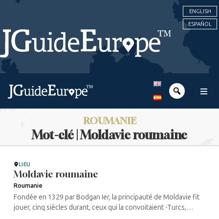
ENGLISH
ESPAÑOL
ROUMANIE
Mot-clé | Moldavie roumaine
LIEU
Moldavie roumaine
Roumanie
Fondée en 1329 par Bodgan Ier, la principauté de Moldavie fit
jouer, cinq siècles durant, ceux qui la convoitaient -Turcs,
Autrichiens et Polonais, Cosaques ou Russes – les uns contre