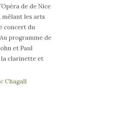
l’Opéra de de Nice
 mêlant les arts
de concert du
. Au programme de
sohn et Paul
a clarinette et
c Chagall