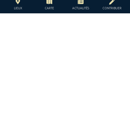
LIEUX
CARTE
ACTUALITÉS
CONTRIBUER
AVEC LE SOUTIEN DE LA
FONDATION JACQUES ET
JACQUELINE LÉVY-WILLARD
SOUS ÉGIDE DE LA
À PROPOS
QUI SOMMES NOUS ?
CONTACTEZ JGUIDEEUROPE