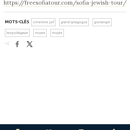
https://freesofiatour.com/sofia-jewish-tour/
MOTS-CLÉS
cimetiere juif
grand synagogue
grunanger
leopoldsgasse
musee
musée

