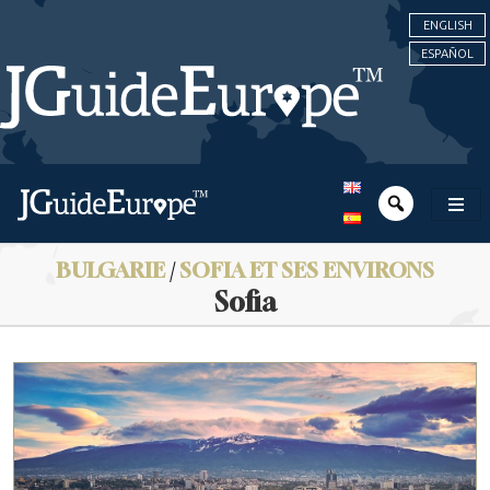
ENGLISH
ESPAÑOL
BULGARIE
/
SOFIA ET SES ENVIRONS
Sofia