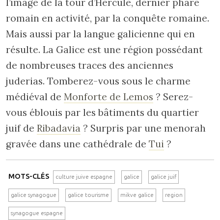
l’image de la tour d’Hercule, dernier phare
romain en activité, par la conquête romaine.
Mais aussi par la langue galicienne qui en
résulte. La Galice est une région possédant
de nombreuses traces des anciennes
juderias. Tomberez-vous sous le charme
médiéval de
Monforte de Lemos
? Serez-
vous éblouis par les bâtiments du quartier
juif de
Ribadavia
? Surpris par une menorah
gravée dans une cathédrale de
Tui
?
MOTS-CLÉS
culture juive espagne
galice
galice juif
galice synagogue
galice tourisme
mikve galice
region
synagogue espagne