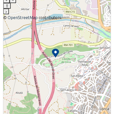
+
–
⇧
›
©
OpenStreetMap
contributors.