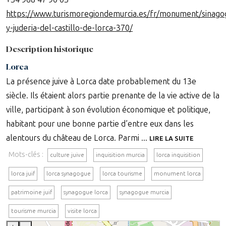
https://www.turismoregiondemurcia.es/fr/monument/sinago
y-juderia-del-castillo-de-lorca-370/
Description historique
Lorca
La présence juive à Lorca date probablement du 13e
siècle. Ils étaient alors partie prenante de la vie active de la
ville, participant à son évolution économique et politique,
habitant pour une bonne partie d’entre eux dans les
alentours du château de Lorca. Parmi ...
LIRE LA SUITE
Mots-clés :
culture juive
inquisition murcia
lorca inquisition
lorca juif
lorca synagogue
lorca tourisme
monument lorca
patrimoine juif
synagogue lorca
synagogue murcia
tourisme murcia
visite lorca