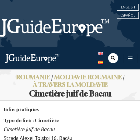
ENGLISH
ESPAÑOL
ROUMANIE
/
MOLDAVIE ROUMAINE
/
À TRAVERS LA MOLDAVIE
Cimetière juif de Bacau
Infos pratiques
Type de lieu : Cimetière
Cimetière juif de Bacau
Strada Alexei Tolstoi 16, Bacău