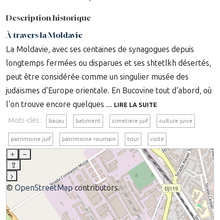
Description historique
À travers la Moldavie
La Moldavie, avec ses centaines de synagogues depuis
longtemps fermées ou disparues et ses shtetlkh désertés,
peut être considérée comme un singulier musée des
judaïsmes d’Europe orientale. En Bucovine tout d’abord, où
l’on trouve encore quelques ...
LIRE LA SUITE
Mots-clés :
bacau
batiment
cimetiere juif
culture juive
patrimoine juif
patrimoine roumain
tour
visite
+
–
⇧
›
©
OpenStreetMap
contributors.