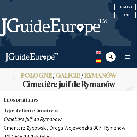
ENGLISH
ESPAÑOL
POLOGNE
/
GALICIE
/
RYMANÓW
Cimetière juif de Rymanów
Infos pratiques
Type de lieu : Cimetière
Cimetière juif de Rymanów
Cmentarz Żydowski, Droga Wojewódzka 887, Rymanów
Tel : +48 13 435 64 81