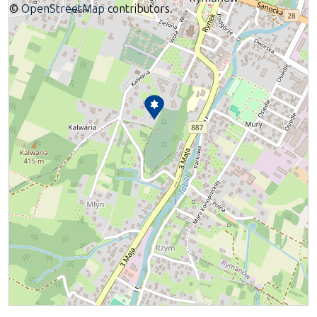
©
OpenStreetMap
contributors.