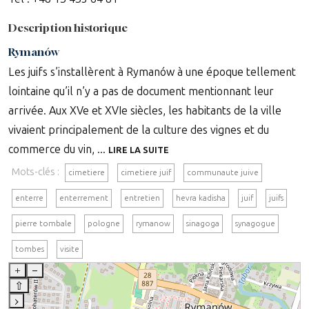
Description historique
Rymanów
Les juifs s’installèrent à Rymanów à une époque tellement
lointaine qu’il n’y a pas de document mentionnant leur
arrivée. Aux XVe et XVIe siècles, les habitants de la ville
vivaient principalement de la culture des vignes et du
commerce du vin, ...
LIRE LA SUITE
Mots-clés :
cimetiere
cimetiere juif
communaute juive
enterre
enterrement
entretien
hevra kadisha
juif
juifs
pierre tombale
pologne
rymanow
sinagoga
synagogue
tombes
visite
+
–
⇧
›