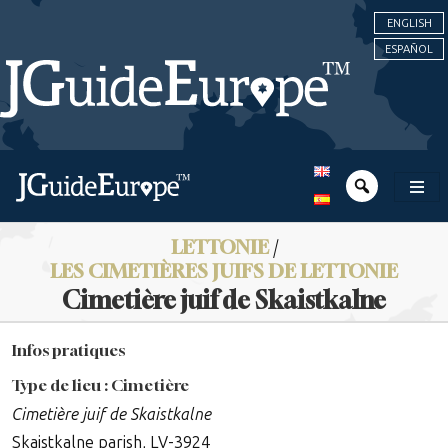
ENGLISH
ESPAÑOL
LETTONIE
/
LES CIMETIÈRES JUIFS DE LETTONIE
Cimetière juif de Skaistkalne
Infos pratiques
Type de lieu : Cimetière
Cimetière juif de Skaistkalne
Skaistkalne parish, LV-3924