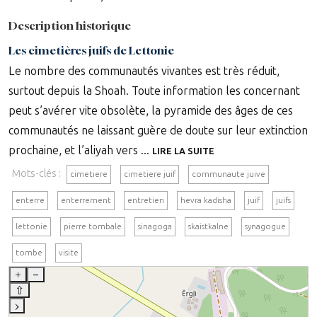
Description historique
Les cimetières juifs de Lettonie
Le nombre des communautés vivantes est très réduit,
surtout depuis la Shoah. Toute information les concernant
peut s’avérer vite obsolète, la pyramide des âges de ces
communautés ne laissant guère de doute sur leur extinction
prochaine, et l’aliyah vers ...
LIRE LA SUITE
Mots-clés :
cimetiere
cimetiere juif
communaute juive
enterre
enterrement
entretien
hevra kadisha
juif
juifs
lettonie
pierre tombale
sinagoga
skaistkalne
synagogue
tombe
visite
+
–
⇧
›