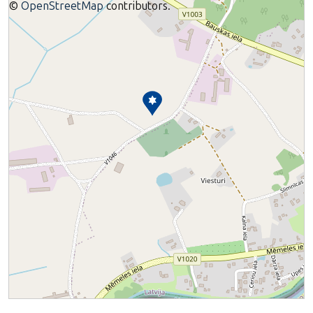
©
OpenStreetMap
contributors.