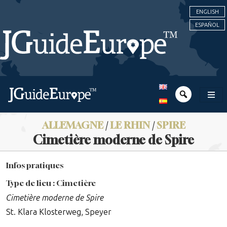
ENGLISH
ESPAÑOL
ALLEMAGNE
/
LE RHIN
/
SPIRE
Cimetière moderne de Spire
Infos pratiques
Type de lieu : Cimetière
Cimetière moderne de Spire
St. Klara Klosterweg, Speyer