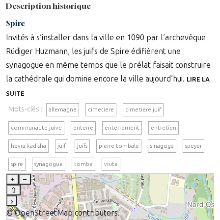
Description historique
Spire
Invités à s’installer dans la ville en 1090 par l’archevêque
Rüdiger Huzmann, les juifs de Spire édifièrent une
synagogue en même temps que le prélat faisait construire
la cathédrale qui domine encore la ville aujourd’hui.
LIRE LA
SUITE
Mots-clés :
allemagne
cimetiere
cimetiere juif
communaute juive
enterre
enterrement
entretien
hevra kadisha
juif
juifs
pierre tombale
sinagoga
speyer
spire
synagogue
tombe
visite
+
–
⇧
›
©
OpenStreetMap
contributors.