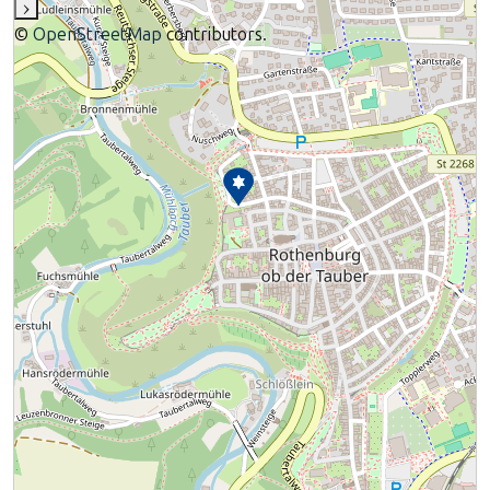
›
©
OpenStreetMap
contributors.