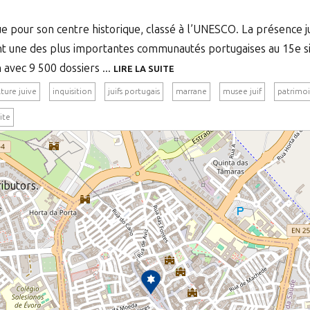
nue pour son centre historique, classé à l’UNESCO. La présence 
t une des plus importantes communautés portugaises au 15e siè
n avec 9 500 dossiers ...
LIRE LA SUITE
lture juive
inquisition
juifs portugais
marrane
musee juif
patrimoi
site
ibutors.