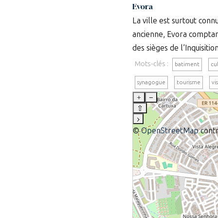
Evora
La ville est surtout con
ancienne, Evora comptan
des sièges de l’Inquisitio
Mots-clés :
batiment
cu
synagogue
tourisme
vi
+
–
⇧
›
©
OpenStreetMap
contr