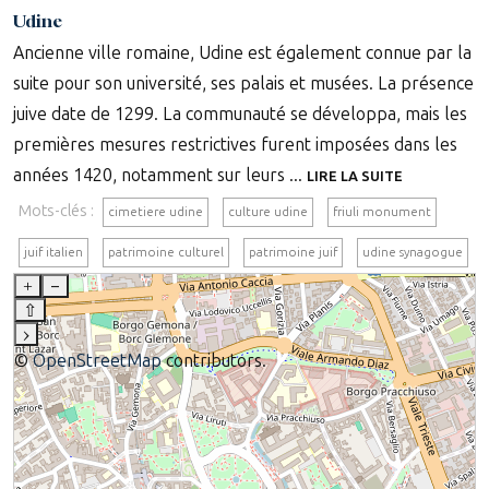
Udine
Ancienne ville romaine, Udine est également connue par la
suite pour son université, ses palais et musées. La présence
juive date de 1299. La communauté se développa, mais les
premières mesures restrictives furent imposées dans les
années 1420, notamment sur leurs ...
LIRE LA SUITE
Mots-clés :
cimetiere udine
culture udine
friuli monument
juif italien
patrimoine culturel
patrimoine juif
udine synagogue
+
–
⇧
›
©
OpenStreetMap
contributors.