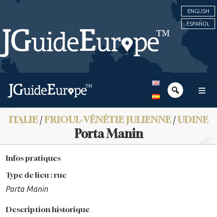
ENGLISH
ESPAÑOL
ITALIE
/
FRIOUL-VÉNÉTIE JULIENNE
/
UDINE
Porta Manin
Infos pratiques
Type de lieu : rue
Porta Manin
Description historique