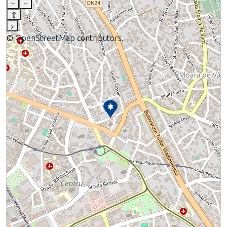
+
–
⇧
›
©
OpenStreetMap
contributors.