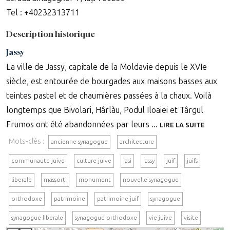
Tel : +40232313711
Description historique
Jassy
La ville de Jassy, capitale de la Moldavie depuis le XVIe
siècle, est entourée de bourgades aux maisons basses aux
teintes pastel et de chaumières passées à la chaux. Voilà
longtemps que Bivolari, Hârlàu, Podul Iloaiei et Târgul
Frumos ont été abandonnées par leurs ...
LIRE LA SUITE
Mots-clés :
ancienne synagogue
architecture
communaute juive
culture juive
iasi
iassy
juif
juifs
liberale
massorti
monument
nouvelle synagogue
orthodoxe
patrimoine
patrimoine juif
synagogue
synagogue liberale
synagogue orthodoxe
vie juive
visite