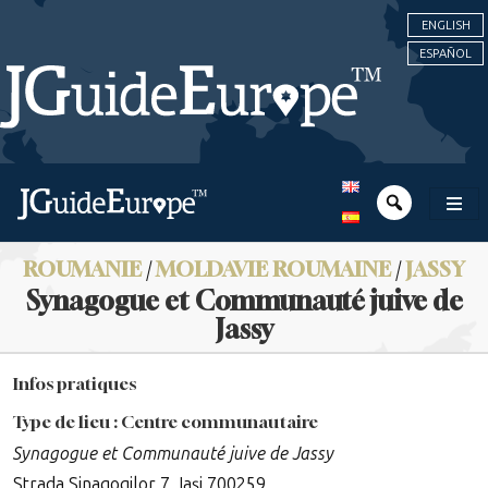
ENGLISH
ESPAÑOL
ROUMANIE
/
MOLDAVIE ROUMAINE
/
JASSY
Synagogue et Communauté juive de
Jassy
Infos pratiques
Type de lieu : Centre communautaire
Synagogue et Communauté juive de Jassy
Strada Sinagogilor 7, Iași 700259