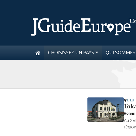
CHOISISSEZ UN PAYS
QUI SOMMES
LIEU
Toka
Hongri
Au XVI
région