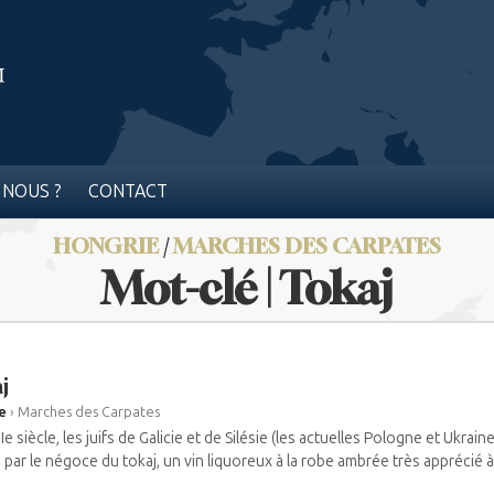
 NOUS ?
CONTACT
HONGRIE
/
MARCHES DES CARPATES
Mot-clé | Tokaj
j
e
›
Marches des Carpates
Ie siècle, les juifs de Galicie et de Silésie (les actuelles Pologne et Ukrain
 par le négoce du tokaj, un vin liquoreux à la robe ambrée très apprécié à 