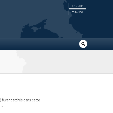
ENGLISH
ESPAÑOL
e) furent attirés dans cette
...