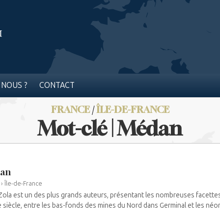
 NOUS ?
CONTACT
FRANCE
/
ÎLE-DE-FRANCE
Mot-clé | Médan
an
›
Île-de-France
Zola est un des plus grands auteurs, présentant les nombreuses facettes
 siècle, entre les bas-fonds des mines du Nord dans Germinal et les néon