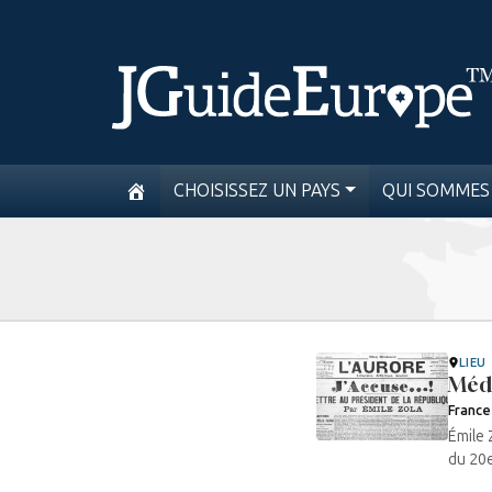
CHOISISSEZ UN PAYS
QUI SOMMES
LIEU
Méd
France
Émile 
du 20e