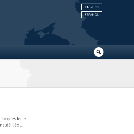
ENGLISH
ESPAÑOL
Jacques Ier le
uté, liée ...