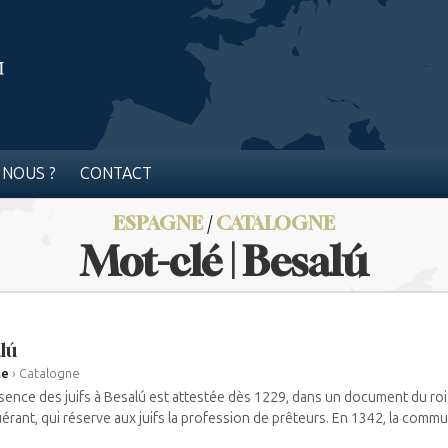
 NOUS ?
CONTACT
ESPAGNE
/
CATALOGNE
Mot-clé | Besalú
lú
ne
›
Catalogne
sence des juifs à Besalú est attestée dès 1229, dans un document du roi 
rant, qui réserve aux juifs la profession de prêteurs. En 1342, la communa