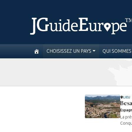
CHOISISSEZ UN PAYS
QUI SOMMES
LIEU
Besa
Espag
La pré
Conqué